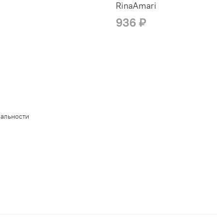
RinaAmari
936 ₽
иальности