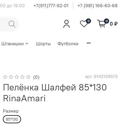
00 до 19:00
+7(911)777-92-01
+7 (981) 166-60-68
0
0
0 ₽
Штанишки
Шорты
Футболки
арт.
9142108513
(0)
Пелёнка Шалфей 85*130
RinaAmari
Размер
85*130