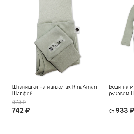
Штанишки на манжетах RinaAmari
Боди на 
Шалфей
рукавом 
873 ₽
742 ₽
933 
От