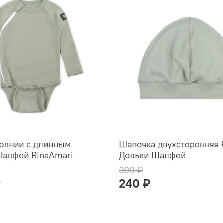
молнии с длинным
Шапочка двухсторонняя 
Шалфей RinaAmari
Дольки Шалфей
300 ₽
₽
240 ₽