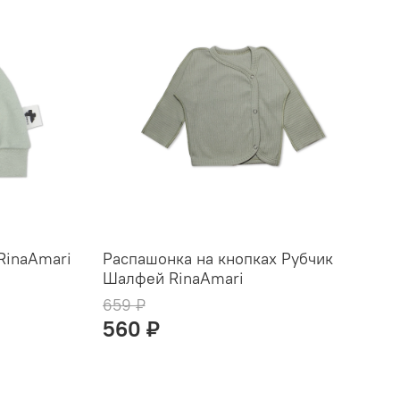
RinaAmari
Распашонка на кнопках Рубчик
Ф
Шалфей RinaAmari
Р
659 ₽
9
560 ₽