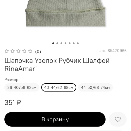
арт.
85420966
(0)
Шапочка Узелок Рубчик Шалфей
RinaAmari
Размер
36-40/56-62см
40-44/62-68см
44-50/68-74см
351 ₽
В корзину