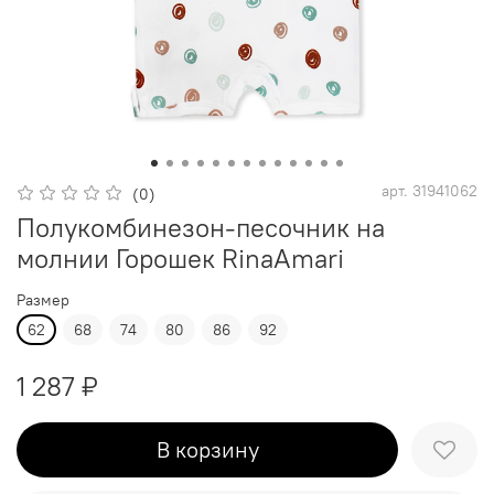
арт.
31941062
(0)
Полукомбинезон-песочник на
молнии Горошек RinaAmari
Размер
62
68
74
80
86
92
1 287 ₽
В корзину