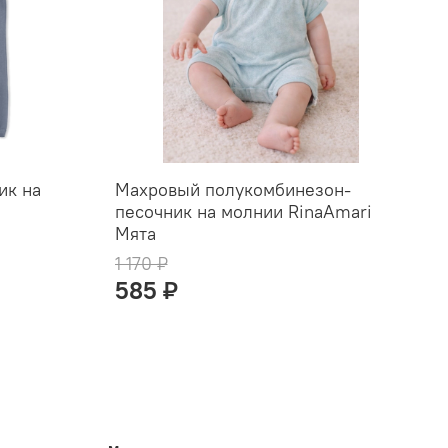
ик на
Махровый полукомбинезон-
П
i
песочник на молнии RinaAmari
м
Мята
1 170 ₽
585 ₽
О