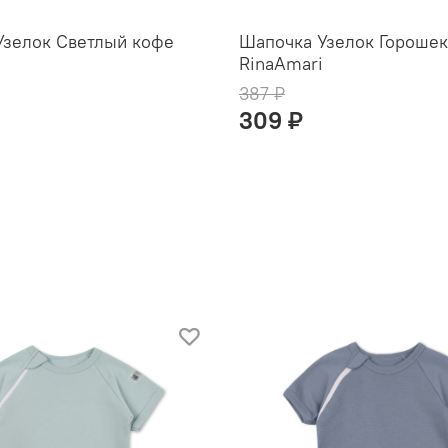
Узелок Светлый кофе
Шапочка Узелок Горошек
RinaAmari
387 ₽
309 ₽