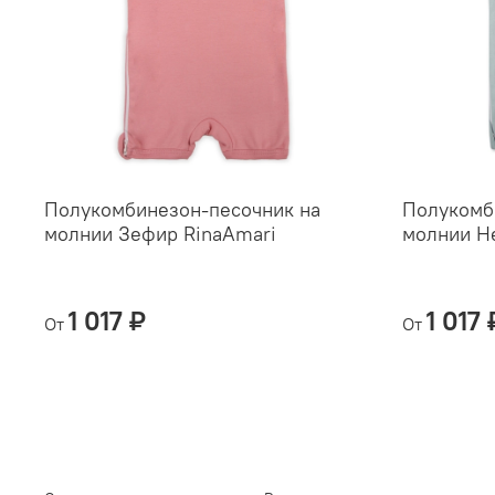
Полукомбинезон-песочник на
Полукомб
молнии Зефир RinaAmari
молнии Не
1 017 ₽
1 017 
От
От