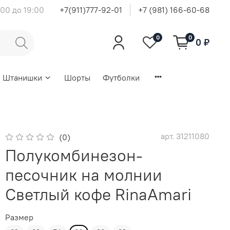
00 до 19:00
+7(911)777-92-01
+7 (981) 166-60-68
0
0
0 ₽
Штанишки
Шорты
Футболки
арт.
31211080
(0)
Полукомбинезон-
песочник на молнии
Светлый кофе RinaAmari
Размер