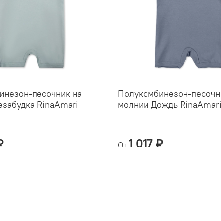
инезон-песочник на
Полукомбинезон-песочн
забудка RinaAmari
молнии Дождь RinaAmar
₽
1 017 ₽
От