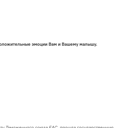
 положительные эмоции Вам и Вашему малышу.
нту Таможенного союза EAC, прошла государственную