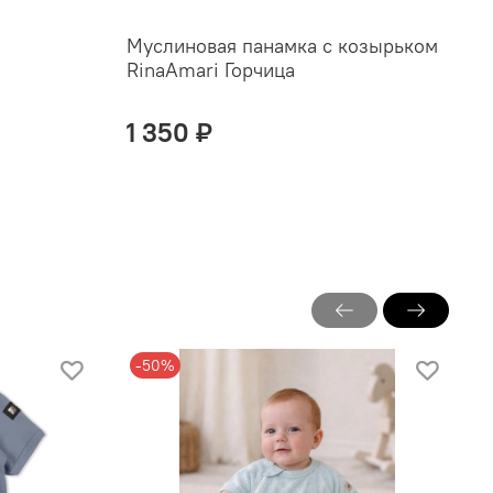
Муслиновая панамка с козырьком
Ш
RinaAmari Горчица
к
1 350 ₽
-50%