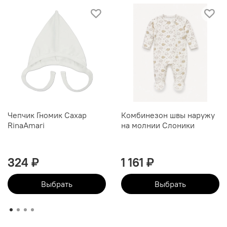
Чепчик Гномик Сахар
Комбинезон швы наружу
RinaAmari
на молнии Слоники
324 ₽
1 161 ₽
Выбрать
Выбрать