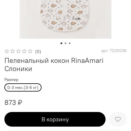
арт.
71231036
(0)
Пеленальный кокон RinaAmari
Слоники
Размер
0-3 мес.(3-6 кг)
873 ₽
В корзину