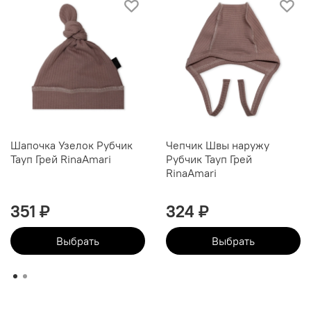
Шапочка Узелок Рубчик
Чепчик Швы наружу
Тауп Грей RinaAmari
Рубчик Тауп Грей
RinaAmari
351 ₽
324 ₽
Выбрать
Выбрать