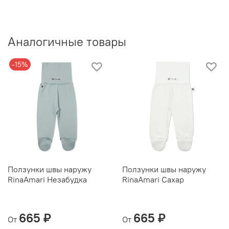
Аналогичные товары
-15%
Ползунки швы наружу
Ползунки швы наружу
RinaAmari Незабудка
RinaAmari Сахар
665 ₽
665 ₽
От
От