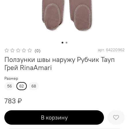
арт.
64220962
(0)
Ползунки швы наружу Рубчик Тауп
Грей RinaAmari
Размер
56
62
68
783 ₽
В корзину