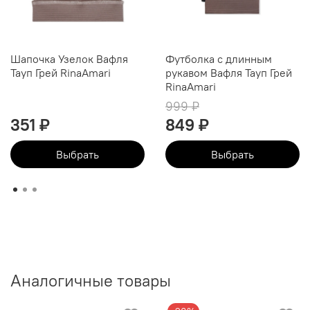
Шапочка Узелок Вафля
Футболка с длинным
Тауп Грей RinaAmari
рукавом Вафля Тауп Грей
RinaAmari
999 ₽
351 ₽
849 ₽
Выбрать
Выбрать
Аналогичные товары