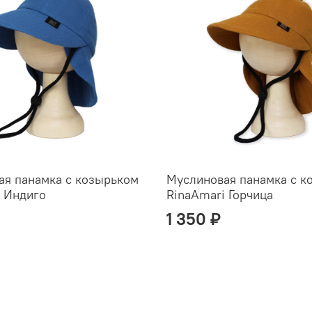
ая панамка с козырьком
Муслиновая панамка с к
 Индиго
RinaAmari Горчица
1 350 ₽