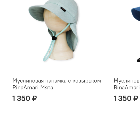
Муслиновая панамка с козырьком
Муслинов
RinaAmari Мята
RinaAmari
1 350 ₽
1 350 ₽