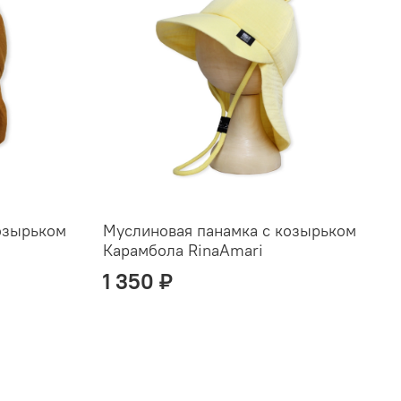
озырьком
Муслиновая панамка с козырьком
М
Карамбола RinaAmari
В
1 350 ₽