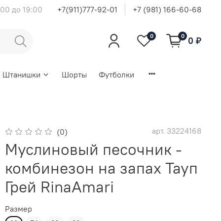
00 до 19:00
+7(911)777-92-01
+7 (981) 166-60-68
0
0
0 ₽
Штанишки
Шорты
Футболки
арт.
33224168
(0)
Муслиновый песочник -
комбинезон на запах Тауп
Грей RinaAmari
Размер