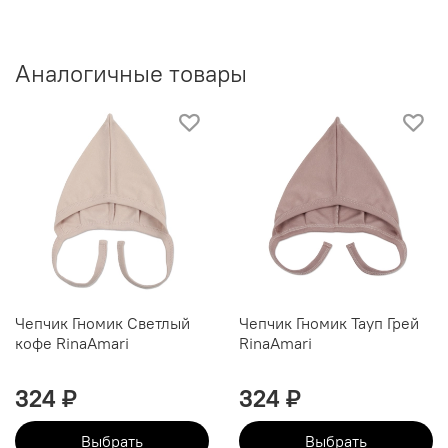
Аналогичные товары
Чепчик Гномик Светлый
Чепчик Гномик Тауп Грей
кофе RinaAmari
RinaAmari
324 ₽
324 ₽
Выбрать
Выбрать