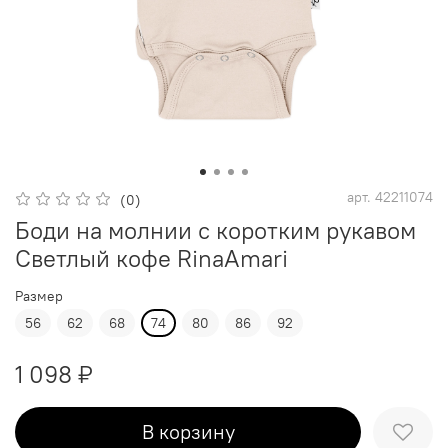
арт.
42211074
(0)
Боди на молнии с коротким рукавом
Светлый кофе RinaAmari
Размер
56
62
68
74
80
86
92
1 098 ₽
В корзину